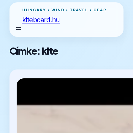
Ugrás
HUNGARY • WIND • TRAVEL • GEAR
a
kiteboard.hu
tartalomhoz
Címke:
kite