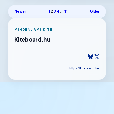
Newer
1
2
3
4
…
11
Older
MINDEN, AMI KITE
Kiteboard.hu
Bluesky
X
https://kiteboard.hu
.