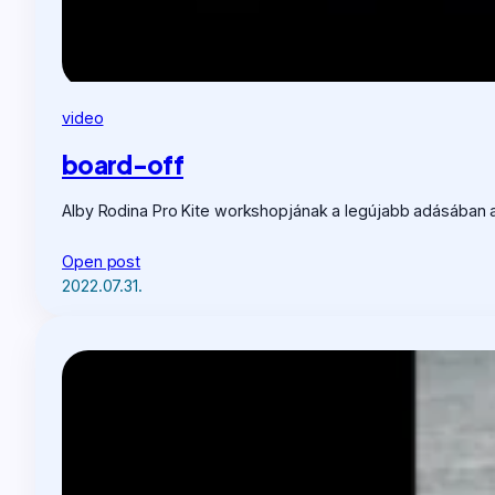
video
board-off
Alby Rodina Pro Kite workshopjának a legújabb adásában a
Open post
2022.07.31.