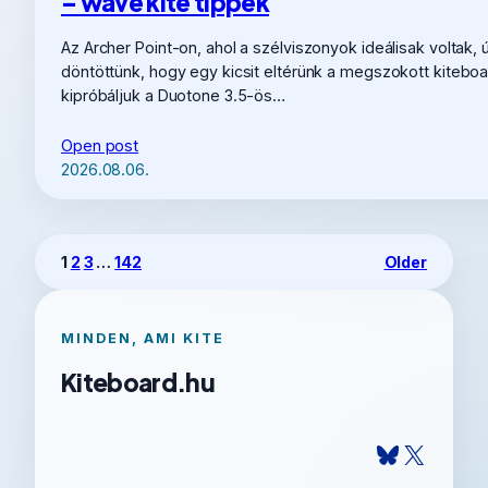
– wave kite tippek
Az Archer Point-on, ahol a szélviszonyok ideálisak voltak, 
döntöttünk, hogy egy kicsit eltérünk a megszokott kiteboa
kipróbáljuk a Duotone 3.5-ös…
Open post
2026.08.06.
1
2
3
…
142
Older
MINDEN, AMI KITE
Kiteboard.hu
Bluesky
X