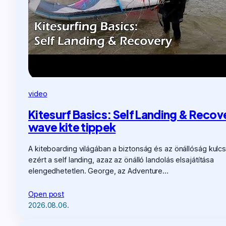
video
Kitesurf Basics: Self Landing & Recov
wave kite tippek
A kiteboarding világában a biztonság és az önállóság kulc
ezért a self landing, azaz az önálló landolás elsajátítása
elengedhetetlen. George, az Adventure…
Open post
2026.08.06.