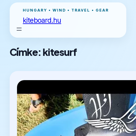
Ugrás
HUNGARY • WIND • TRAVEL • GEAR
a
kiteboard.hu
tartalomhoz
Címke:
kitesurf