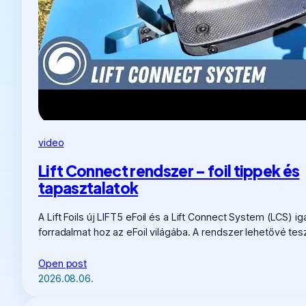
video
Lift Connect rendszer – foil tippek és
tapasztalatok
A Lift Foils új LIFT5 eFoil és a Lift Connect System (LCS) ig
forradalmat hoz az eFoil világába. A rendszer lehetővé tes
Open post
2026.08.06.