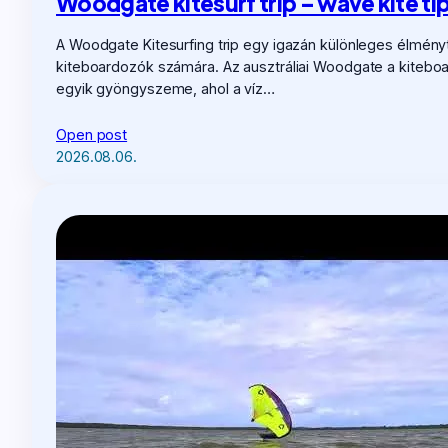
Woodgate kitesurf trip – wave kite t
A Woodgate Kitesurfing trip egy igazán különleges élményt
kiteboardozók számára. Az ausztráliai Woodgate a kitebo
egyik gyöngyszeme, ahol a víz…
Open post
2026.08.06.