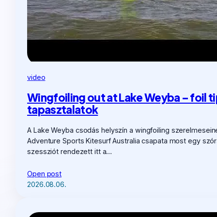
video
Wingfoiling out at Lake Weyba – foil t
tapasztalatok
A Lake Weyba csodás helyszín a wingfoiling szerelmesein
Adventure Sports Kitesurf Australia csapata most egy szó
szessziót rendezett itt a…
Open post
2026.08.06.