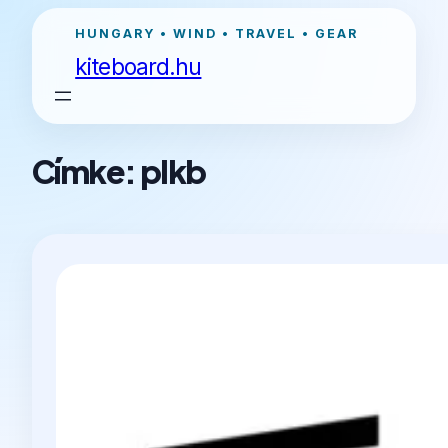
Ugrás
HUNGARY • WIND • TRAVEL • GEAR
a
kiteboard.hu
tartalomhoz
Címke:
plkb