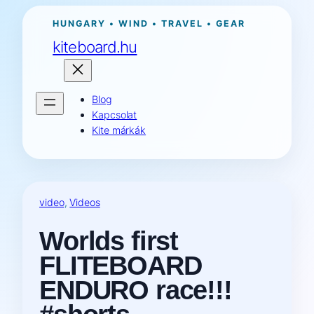
Ugrás
HUNGARY • WIND • TRAVEL • GEAR
a
kiteboard.hu
tartalomhoz
Blog
Kapcsolat
Kite márkák
video
, 
Videos
Worlds first
FLITEBOARD
ENDURO race!!!