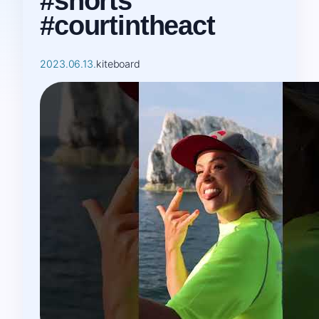
#shorts
#courtintheact
2023.06.13.
kiteboard