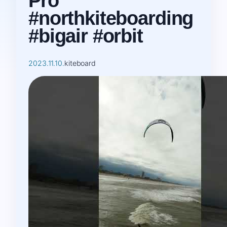
Pro
#northkiteboarding
#bigair #orbit
2023.11.10.
kiteboard