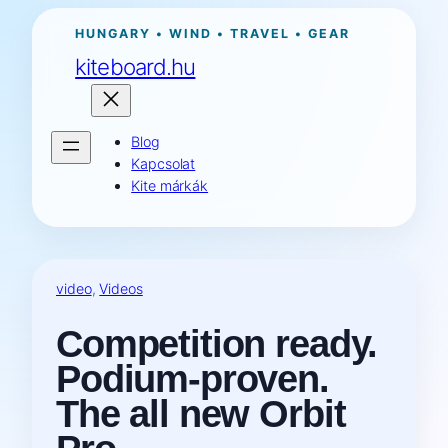
Ugrás
HUNGARY • WIND • TRAVEL • GEAR
a
kiteboard.hu
tartalomhoz
Blog
Kapcsolat
Kite márkák
video
, 
Videos
Competition ready.
Podium-proven.
The all new Orbit