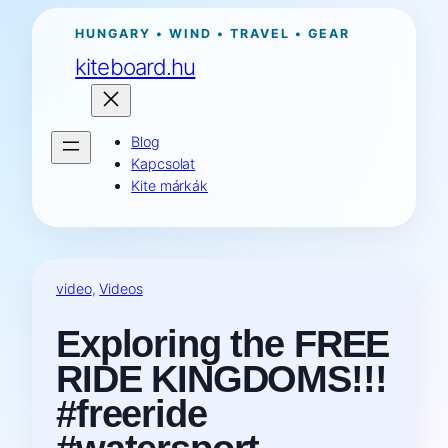
Ugrás
HUNGARY • WIND • TRAVEL • GEAR
a
kiteboard.hu
tartalomhoz
Blog
Kapcsolat
Kite márkák
video
, 
Videos
Exploring the FREE
RIDE KINGDOMS!!!
#freeride