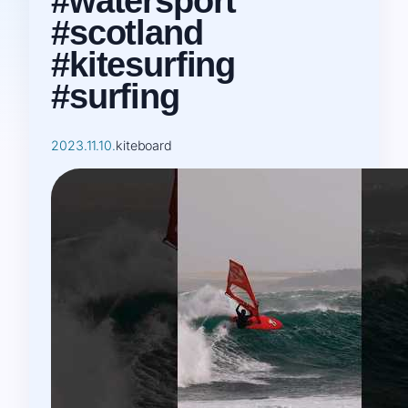
#watersport
#scotland
#kitesurfing
#surfing
2023.11.10.
kiteboard