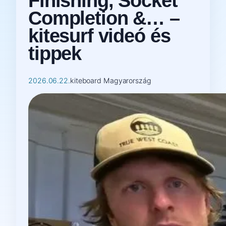
Finishing, Socket
Completion &… –
kitesurf videó és
tippek
2026.06.22.
kiteboard Magyarország