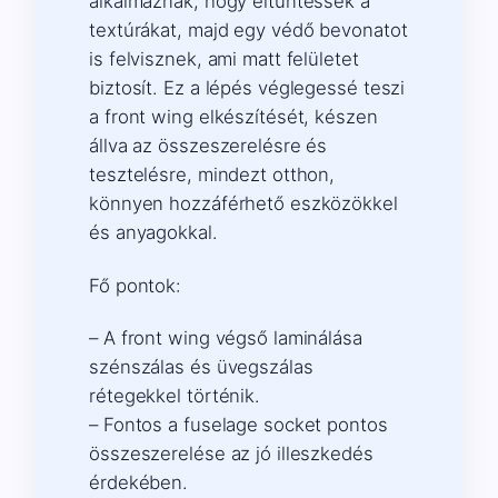
alkalmaznak, hogy eltüntessék a
textúrákat, majd egy védő bevonatot
is felvisznek, ami matt felületet
biztosít. Ez a lépés véglegessé teszi
a front wing elkészítését, készen
állva az összeszerelésre és
tesztelésre, mindezt otthon,
könnyen hozzáférhető eszközökkel
és anyagokkal.
Fő pontok:
– A front wing végső laminálása
szénszálas és üvegszálas
rétegekkel történik.
– Fontos a fuselage socket pontos
összeszerelése az jó illeszkedés
érdekében.