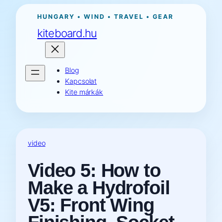
Ugrás
HUNGARY • WIND • TRAVEL • GEAR
a
kiteboard.hu
tartalomhoz
Blog
Kapcsolat
Kite márkák
video
Video 5: How to
Make a Hydrofoil
V5: Front Wing