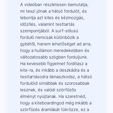
A videóban részletesen bemutatja,
mi teszi jónak a hátsó fordulót, és
lebontja azt kites és kézmozgás,
időzítés, valamint testtartás
szempontjából. A surf-stílusú
forduló nemcsak különbözik a
gybétől, hanem lehetőséget ad arra,
hogy a hullámon meredekebben és
változatosabb szögben forduljunk.
Ha kevesebb figyelmet fordítasz a
kite-ra, és inkább a deszkádra és a
testtartásodra támaszkodsz, a hátsó
fordulóid simábbak és szorosabbak
lesznek, és valódi szörfözős
élményt nyújtanak. Ha szeretnéd,
hogy a kiteboardingod még inkább a
szörfözés áramlását tükrözze, ez a