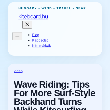
Ugrás
HUNGARY • WIND • TRAVEL • GEAR
a
kiteboard.hu
tartalomhoz
Blog
Kapcsolat
Kite márkák
video
Wave Riding: Tips
For More Surf-Style
Backhand Turns